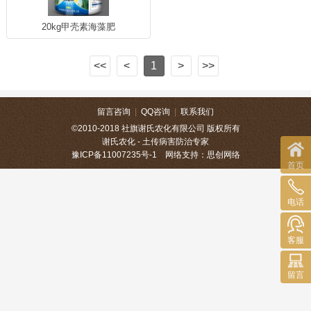
20kg甲壳素海藻肥
<<
<
1
>
>>
留言咨询
|
QQ咨询
|
联系我们
©2010-2018 社旗谢氏农化有限公司 版权所有
谢氏农化 - 土传病害防治专家
豫ICP备11007235号-1
网络支持：
思创网络
首页
电话
客服
留言